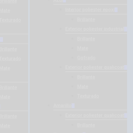
Brillante
Interior poliester epoxi
Mate
Brillante
Texturado
Exterior poliester industrial
Brillante
Mate
Brillante
Gofrado
Texturado
Exterior poliester qualicoat
Mate
Brillante
Mate
Brillante
Texturado
Mate
Amarillo
Exterior poliester qualicoat
Brillante
Brillante
Mate