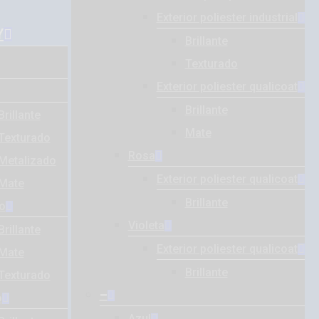
Exterior poliester industrial
Y
Brillante
Texturado
Exterior poliester qualicoat
Brillante
Brillante
Mate
Texturado
Rosa
Metalizado
Exterior poliester qualicoat
Mate
Brillante
o
Violeta
Brillante
Exterior poliester qualicoat
Mate
Brillante
Texturado
–
o
Azul