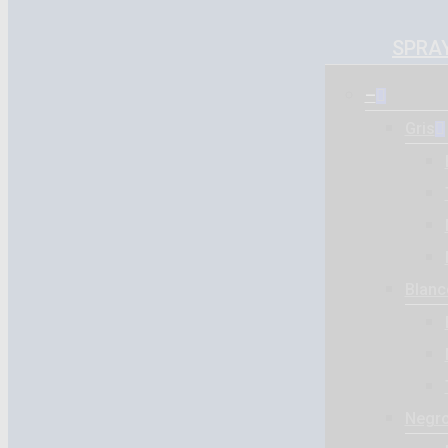
SPRA
–
Gris
Blanc
Negr