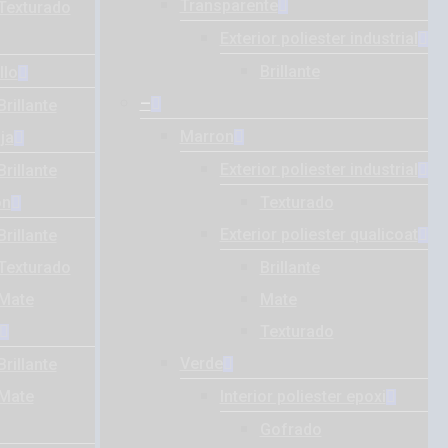
Transparente
Texturado
Exterior poliester industrial
Brillante
llo
–
Brillante
Marron
ja
Exterior poliester industrial
Brillante
on
Texturado
Exterior poliester qualicoat
Brillante
Texturado
Brillante
Mate
Mate
Texturado
Verde
Brillante
Mate
Interior poliester epoxi
Gofrado