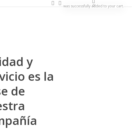
search
account
0
was successfully added to your cart.
idad y
vicio es la
e de
stra
mpañía