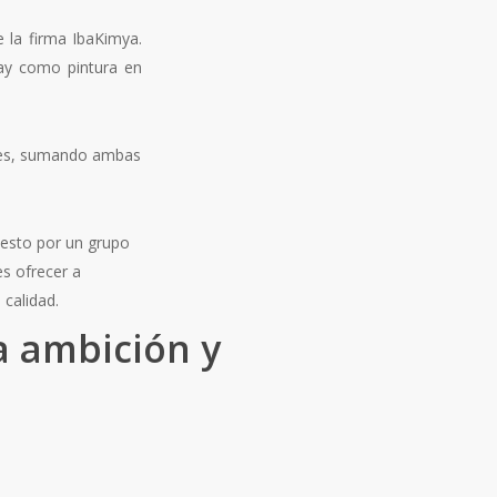
e la firma IbaKimya.
ray como pintura en
entes, sumando ambas
uesto por un grupo
s ofrecer a
 calidad.
ra ambición y