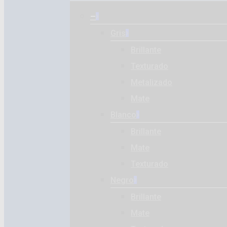
–
Gris
Brillante
Texturado
Metalizado
Mate
Blanco
Brillante
Mate
Texturado
Negro
Brillante
Mate