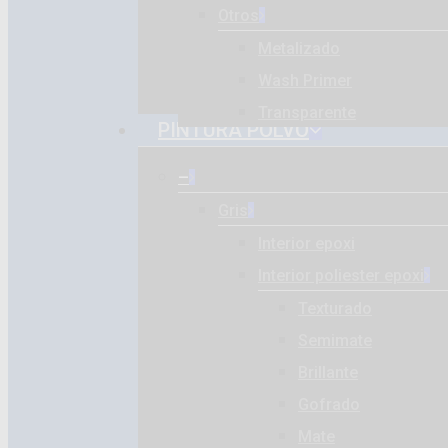
Otros
Metalizado
Wash Primer
Transparente
PINTURA POLVO
–
Gris
Interior epoxi
Interior poliester epoxi
Texturado
Semimate
Brillante
Gofrado
Mate