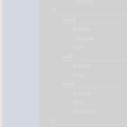
Texturado
–
Verde
Brillante
Texturado
Mate
Azul
Brillante
Mate
Rojo
Brillante
Mate
Texturado
–