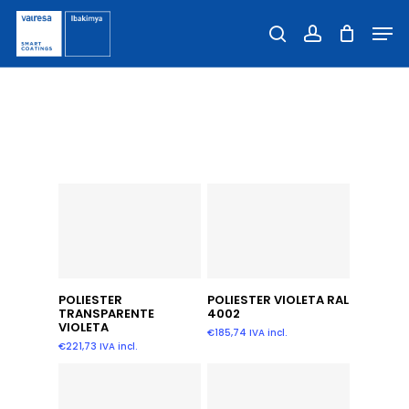
Skip
Men
to
Close
search
account
main
Filters
content
VIOLETA
Leer Más
Añadir Al Carrito
POLIESTER
POLIESTER VIOLETA RAL
TRANSPARENTE
4002
VIOLETA
€
185,74
IVA incl.
€
221,73
IVA incl.