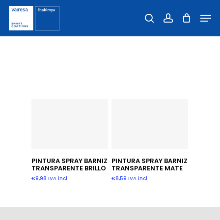
Skip
Men
to
Close
search
account
main
Filters
content
TRANSPARENTE
Añadir Al Carrito
Añadir Al Carrito
PINTURA SPRAY BARNIZ
PINTURA SPRAY BARNIZ
TRANSPARENTE BRILLO
TRANSPARENTE MATE
€
9,98
IVA incl.
€
8,59
IVA incl.