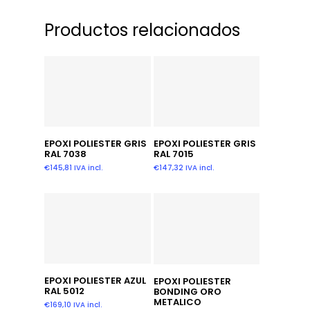
Productos relacionados
Leer Más
Añadir Al Carrito
EPOXI POLIESTER GRIS
EPOXI POLIESTER GRIS
RAL 7038
RAL 7015
€
145,81
IVA incl.
€
147,32
IVA incl.
Añadir Al Carrito
Añadir Al Carrito
EPOXI POLIESTER AZUL
EPOXI POLIESTER
RAL 5012
BONDING ORO
METALICO
€
169,10
IVA incl.