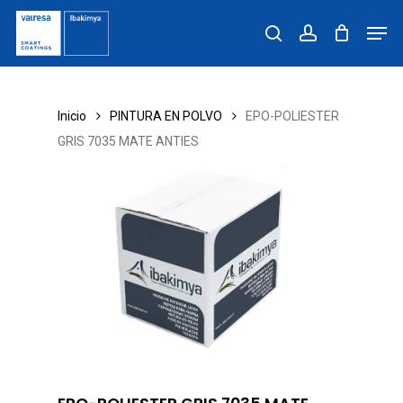
Skip
Men
to
search
account
main
content
Inicio
PINTURA EN POLVO
EPO-POLIESTER
GRIS 7035 MATE ANTIES