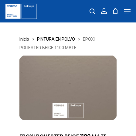
Skip
Men
to
search
account
main
content
Inicio
PINTURA EN POLVO
EPOXI
POLIESTER BEIGE 1100 MATE