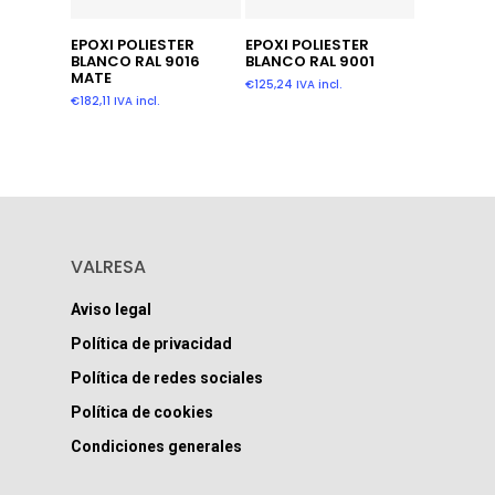
Añadir Al Carrito
Leer Más
EPOXI POLIESTER
EPOXI POLIESTER
BLANCO RAL 9016
BLANCO RAL 9001
MATE
€
125,24
IVA incl.
€
182,11
IVA incl.
VALRESA
Aviso legal
Política de privacidad
Política de redes sociales
Política de cookies
Condiciones generales