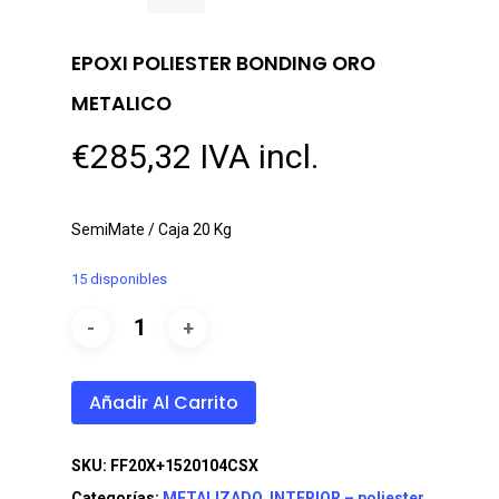
EPOXI POLIESTER BONDING ORO
METALICO
€
285,32
IVA incl.
SemiMate / Caja 20 Kg
15 disponibles
Añadir Al Carrito
SKU:
FF20X+1520104CSX
Categorías:
METALIZADO
,
INTERIOR – poliester