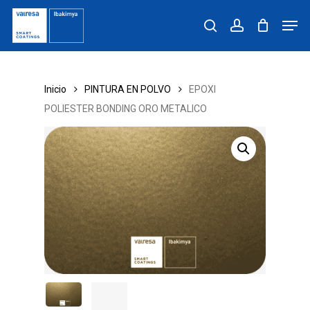
Skip
Men
to
search
account
main
content
Inicio
PINTURA EN POLVO
EPOXI
POLIESTER BONDING ORO METALICO