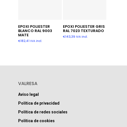
Añadir Al Carrito
Leer Más
EPOXI POLIESTER
EPOXI POLIESTER GRIS
BLANCO RAL 9003
RAL 7023 TEXTURADO
MATE
€
143,39
IVA incl.
€
182,41
IVA incl.
VALRESA
Aviso legal
Política de privacidad
Política de redes sociales
Política de cookies