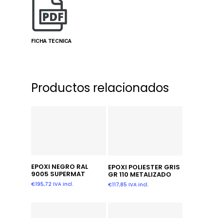
FICHA TECNICA
Productos relacionados
Añadir Al Carrito
Añadir Al Carrito
EPOXI NEGRO RAL
EPOXI POLIESTER GRIS
9005 SUPERMAT
GR 110 METALIZADO
€
195,72
IVA incl.
€
117,85
IVA incl.