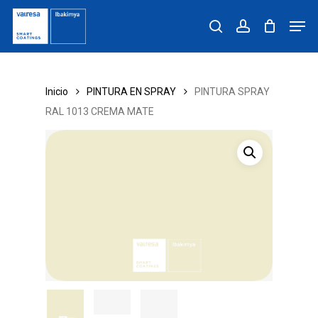
Skip
Men
to
search
account
main
content
Inicio
PINTURA EN SPRAY
PINTURA SPRAY
RAL 1013 CREMA MATE