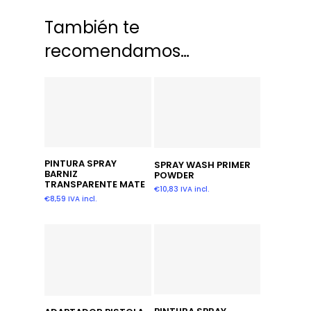
También te
recomendamos…
Añadir Al Carrito
Añadir Al Carrito
PINTURA SPRAY
SPRAY WASH PRIMER
BARNIZ
POWDER
TRANSPARENTE MATE
€
10,83
IVA incl.
€
8,59
IVA incl.
Añadir Al Carrito
Añadir Al Carrito