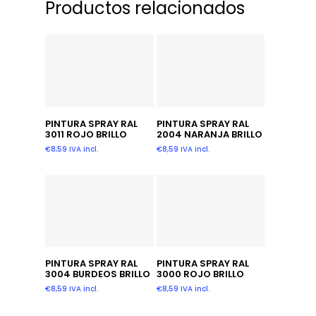
Productos relacionados
Añadir Al Carrito
Añadir Al Carrito
PINTURA SPRAY RAL
PINTURA SPRAY RAL
3011 ROJO BRILLO
2004 NARANJA BRILLO
€
8,59
IVA incl.
€
8,59
IVA incl.
Añadir Al Carrito
Añadir Al Carrito
PINTURA SPRAY RAL
PINTURA SPRAY RAL
3004 BURDEOS BRILLO
3000 ROJO BRILLO
€
8,59
IVA incl.
€
8,59
IVA incl.