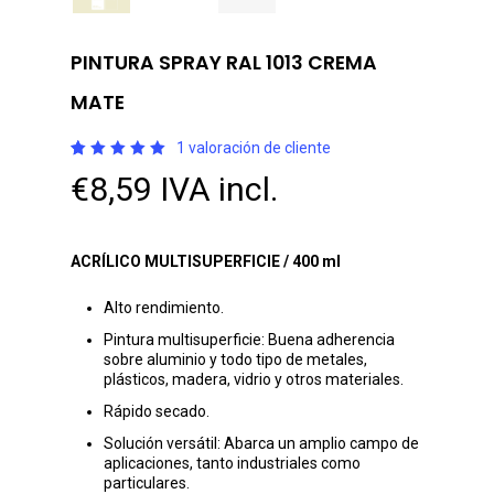
PINTURA SPRAY RAL 1013 CREMA
MATE
1
valoración de cliente
Valorado
1
€
8,59
IVA incl.
con
5.00
de 5 en
base a
valoración
de un
cliente
ACRÍLICO MULTISUPERFICIE / 400 ml
Alto rendimiento.
Pintura multisuperficie: Buena adherencia
sobre aluminio y todo tipo de metales,
plásticos, madera, vidrio y otros materiales.
Rápido secado.
Solución versátil: Abarca un amplio campo de
aplicaciones, tanto industriales como
particulares.