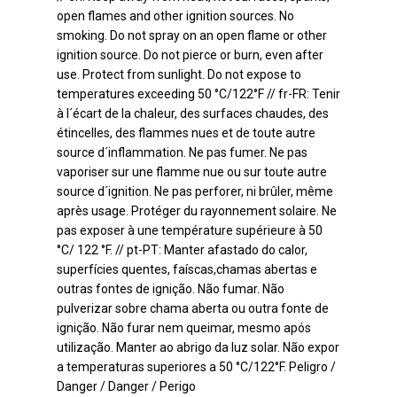
open flames and other ignition sources. No
smoking. Do not spray on an open flame or other
ignition source. Do not pierce or burn, even after
use. Protect from sunlight. Do not expose to
temperatures exceeding 50 °C/122°F // fr-FR: Tenir
à l´écart de la chaleur, des surfaces chaudes, des
étincelles, des flammes nues et de toute autre
source d´inflammation. Ne pas fumer. Ne pas
vaporiser sur une flamme nue ou sur toute autre
source d´ignition. Ne pas perforer, ni brûler, même
après usage. Protéger du rayonnement solaire. Ne
pas exposer à une température supérieure à 50
°C/ 122 °F. // pt-PT: Manter afastado do calor,
superfícies quentes, faíscas,chamas abertas e
outras fontes de ignição. Não fumar. Não
pulverizar sobre chama aberta ou outra fonte de
ignição. Não furar nem queimar, mesmo após
utilização. Manter ao abrigo da luz solar. Não expor
a temperaturas superiores a 50 °C/122°F. Peligro /
Danger / Danger / Perigo