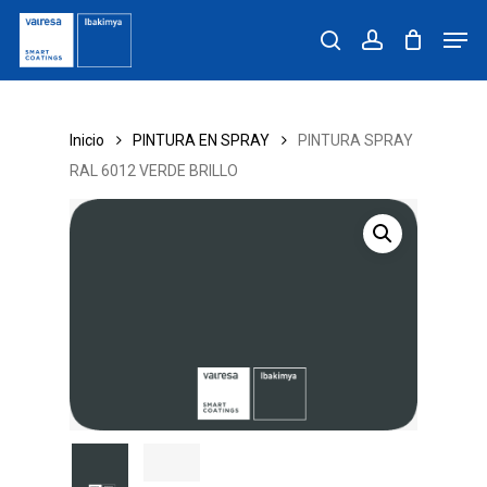
Skip
Men
to
search
account
main
content
Inicio
PINTURA EN SPRAY
PINTURA SPRAY
RAL 6012 VERDE BRILLO