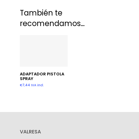
También te
recomendamos…
Añadir Al Carrito
ADAPTADOR PISTOLA
SPRAY
€
7,44
IVA incl.
VALRESA