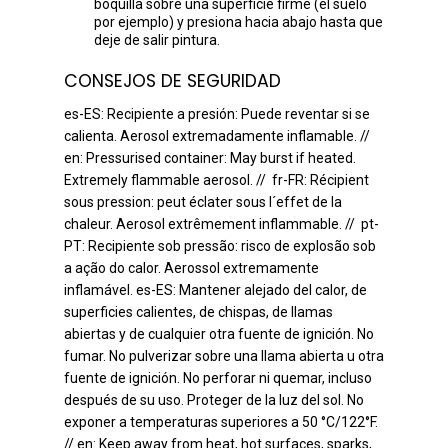
boquilla sobre una superficie firme (el suelo
por ejemplo) y presiona hacia abajo hasta que
deje de salir pintura.
CONSEJOS DE SEGURIDAD
es-ES: Recipiente a presión: Puede reventar si se
calienta. Aerosol extremadamente inflamable. //
en: Pressurised container: May burst if heated.
Extremely flammable aerosol. // fr-FR: Récipient
sous pression: peut éclater sous l´effet de la
chaleur. Aerosol extrêmement inflammable. // pt-
PT: Recipiente sob pressão: risco de explosão sob
a ação do calor. Aerossol extremamente
inflamável. es-ES: Mantener alejado del calor, de
superficies calientes, de chispas, de llamas
abiertas y de cualquier otra fuente de ignición. No
fumar. No pulverizar sobre una llama abierta u otra
fuente de ignición. No perforar ni quemar, incluso
después de su uso. Proteger de la luz del sol. No
exponer a temperaturas superiores a 50 °C/122°F.
// en: Keep away from heat, hot surfaces, sparks,