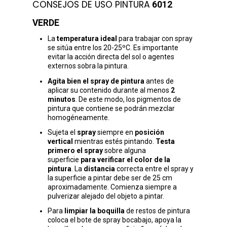
CONSEJOS DE USO PINTURA
6012
VERDE
La
temperatura ideal
para trabajar con spray
se sitúa entre los 20-25ºC. Es importante
evitar la acción directa del sol o agentes
externos sobra la pintura.
Agita bien el spray de pintura
antes de
aplicar su contenido durante al menos
2
minutos
. De este modo, los pigmentos de
pintura que contiene se podrán mezclar
homogéneamente.
Sujeta el
spray
siempre en
posición
vertical
mientras estés pintando.
Testa
primero el spray
sobre alguna
superficie
para verificar el color de la
pintura
. La
distancia
correcta entre el spray y
la superficie a pintar debe ser de 25 cm
aproximadamente. Comienza siempre a
pulverizar alejado del objeto a pintar.
Para
limpiar la boquilla
de restos de pintura
coloca el bote de spray bocabajo, apoya la