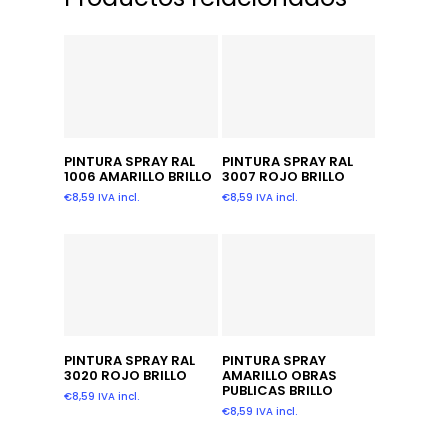
Añadir Al Carrito
Añadir Al Carrito
PINTURA SPRAY RAL
PINTURA SPRAY RAL
1006 AMARILLO BRILLO
3007 ROJO BRILLO
€
8,59
IVA incl.
€
8,59
IVA incl.
Añadir Al Carrito
Leer Más
PINTURA SPRAY RAL
PINTURA SPRAY
3020 ROJO BRILLO
AMARILLO OBRAS
PUBLICAS BRILLO
€
8,59
IVA incl.
€
8,59
IVA incl.