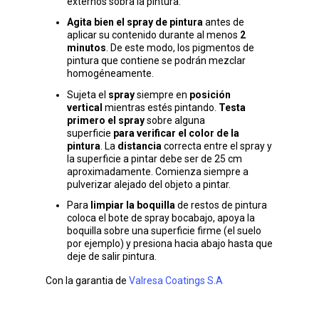
externos sobra la pintura.
Agita bien el spray de pintura
antes de
aplicar su contenido durante al menos
2
minutos
. De este modo, los pigmentos de
pintura que contiene se podrán mezclar
homogéneamente.
Sujeta el
spray
siempre en
posición
vertical
mientras estés pintando.
Testa
primero el spray
sobre alguna
superficie
para verificar el color de la
pintura
. La
distancia
correcta entre el spray y
la superficie a pintar debe ser de 25 cm
aproximadamente. Comienza siempre a
pulverizar alejado del objeto a pintar.
Para
limpiar la boquilla
de restos de pintura
coloca el bote de spray bocabajo, apoya la
boquilla sobre una superficie firme (el suelo
por ejemplo) y presiona hacia abajo hasta que
deje de salir pintura.
Con la garantia de
Valresa Coatings S.A