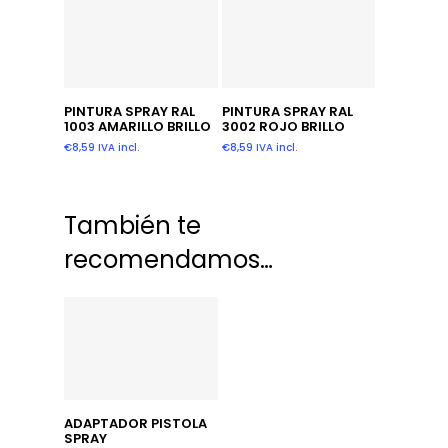
Añadir Al Carrito
Añadir Al Carrito
PINTURA SPRAY RAL
PINTURA SPRAY RAL
1003 AMARILLO BRILLO
3002 ROJO BRILLO
€
8,59
IVA incl.
€
8,59
IVA incl.
También te
recomendamos…
Añadir Al Carrito
ADAPTADOR PISTOLA
SPRAY