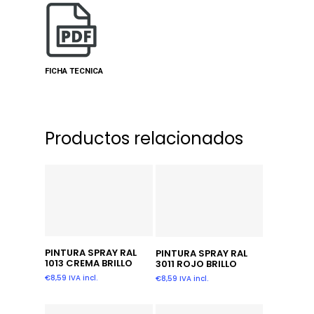
FICHA TECNICA
Productos relacionados
Añadir Al Carrito
Añadir Al Carrito
PINTURA SPRAY RAL
PINTURA SPRAY RAL
1013 CREMA BRILLO
3011 ROJO BRILLO
€
8,59
IVA incl.
€
8,59
IVA incl.