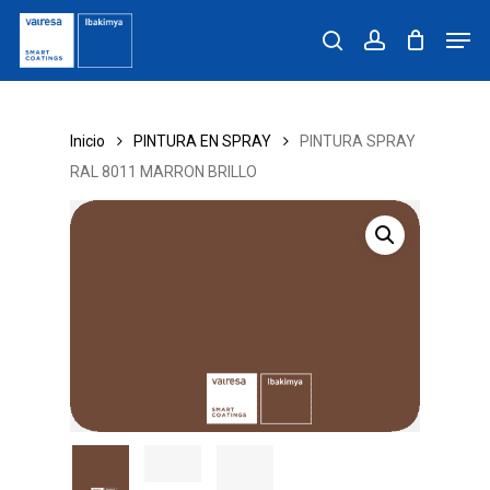
Skip
Men
to
search
account
main
content
Inicio
PINTURA EN SPRAY
PINTURA SPRAY
RAL 8011 MARRON BRILLO