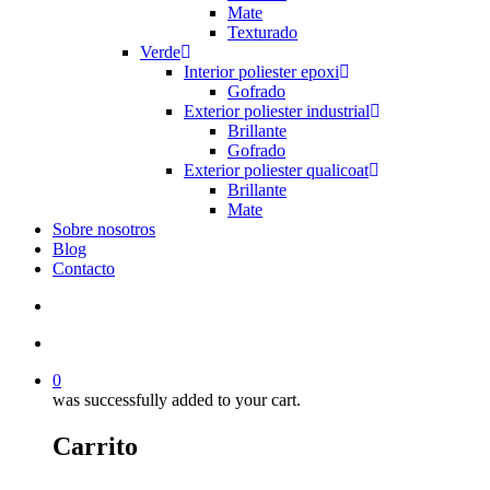
Mate
Texturado
Verde
Interior poliester epoxi
Gofrado
Exterior poliester industrial
Brillante
Gofrado
Exterior poliester qualicoat
Brillante
Mate
Sobre nosotros
Blog
Contacto
search
account
0
was successfully added to your cart.
Carrito