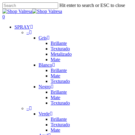
Skip
Hit enter to search or ESC to close
to
Close
main
Search
search
account
0
content
Menu
SPRAY
–
Gris
Brillante
Texturado
Metalizado
Mate
Blanco
Brillante
Mate
Texturado
Negro
Brillante
Mate
Texturado
–
Verde
Brillante
Texturado
Mate