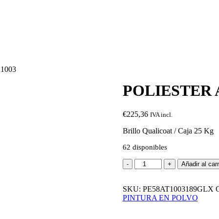
1003
POLIESTER 
€
225,36
IVA incl.
Brillo Qualicoat / Caja 25 Kg
62 disponibles
POLIESTER
Añadir al carr
AMARILLO
RAL
SKU:
1003
PE58AT1003189GLX
C
PINTURA EN POLVO
cantidad