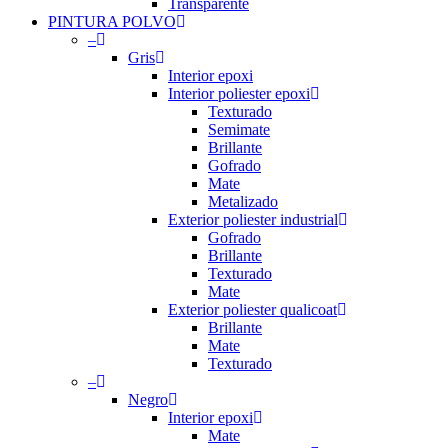
Transparente
PINTURA POLVO
–
Gris
Interior epoxi
Interior poliester epoxi
Texturado
Semimate
Brillante
Gofrado
Mate
Metalizado
Exterior poliester industrial
Gofrado
Brillante
Texturado
Mate
Exterior poliester qualicoat
Brillante
Mate
Texturado
–
Negro
Interior epoxi
Mate