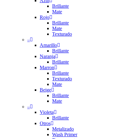
Azul
Brillante
Mate
Rojo
Brillante
Mate
Texturado
–
Amarillo
Brillante
Naranja
Brillante
Marron
Brillante
Texturado
Mate
Beige
Brillante
Mate
–
Violeta
Brillante
Otros
Metalizado
Wash Primer