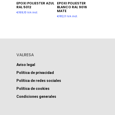
Añadir Al Carrito
Añadir Al Carrito
EPOXI POLIESTER
EPOXI POLIESTER AZUL
BLANCO RAL 9016
RAL 5012
MATE
€
169,10
IVA incl.
€
182,11
IVA incl.
VALRESA
Aviso legal
Política de privacidad
Política de redes sociales
Política de cookies
Condiciones generales