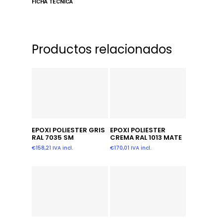
FICHA TECNICA
Productos relacionados
Añadir Al Carrito
Añadir Al Carrito
EPOXI POLIESTER GRIS
EPOXI POLIESTER
RAL 7035 SM
CREMA RAL 1013 MATE
€
158,21
IVA incl.
€
170,01
IVA incl.