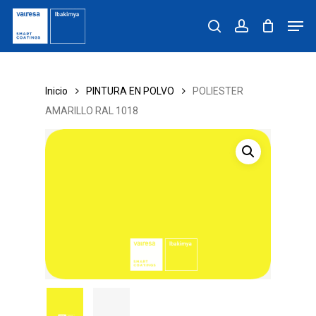
Skip
Men
to
search
account
main
content
Inicio
PINTURA EN POLVO
POLIESTER
AMARILLO RAL 1018