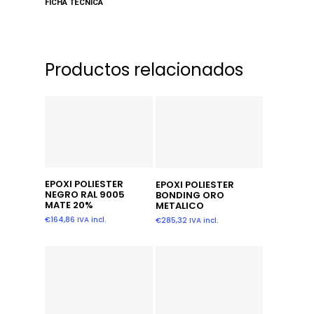
FICHA TECNICA
Productos relacionados
Añadir Al Carrito
Añadir Al Carrito
EPOXI POLIESTER
EPOXI POLIESTER
NEGRO RAL 9005
BONDING ORO
MATE 20%
METALICO
€
164,86
IVA incl.
€
285,32
IVA incl.