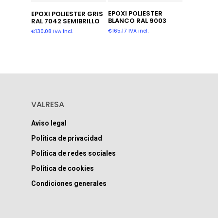
Añadir Al Carrito
Añadir Al Carrito
EPOXI POLIESTER
EPOXI POLIESTER GRIS
BLANCO RAL 9003
RAL 7042 SEMIBRILLO
€
165,17
IVA incl.
€
130,08
IVA incl.
VALRESA
Aviso legal
Política de privacidad
Política de redes sociales
Política de cookies
Condiciones generales