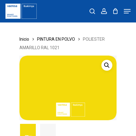
Skip
Men
to
search
account
main
content
Inicio
PINTURA EN POLVO
POLIESTER
AMARILLO RAL 1021