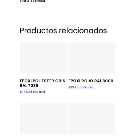
FICHA TECNICA
Productos relacionados
Leer Más
Leer Más
EPOXI POLIESTER GRIS
EPOXI ROJO RAL 3000
RAL 7038
€
194,51
IVA incl.
€
145,81
IVA incl.