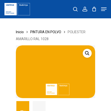
Skip
Men
to
search
account
main
content
Inicio
PINTURA EN POLVO
POLIESTER
AMARILLO RAL 1028