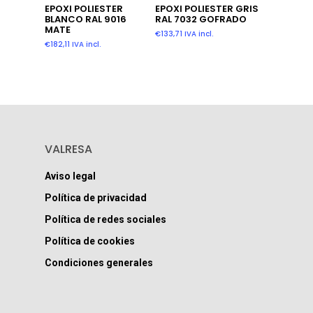
Añadir Al Carrito
Leer Más
EPOXI POLIESTER
EPOXI POLIESTER GRIS
BLANCO RAL 9016
RAL 7032 GOFRADO
MATE
€
133,71
IVA incl.
€
182,11
IVA incl.
VALRESA
Aviso legal
Política de privacidad
Política de redes sociales
Política de cookies
Condiciones generales