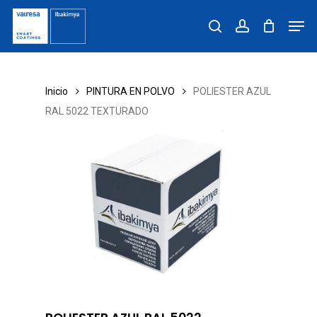
Skip
Men
to
search
account
main
content
Inicio
PINTURA EN POLVO
POLIESTER AZUL
RAL 5022 TEXTURADO