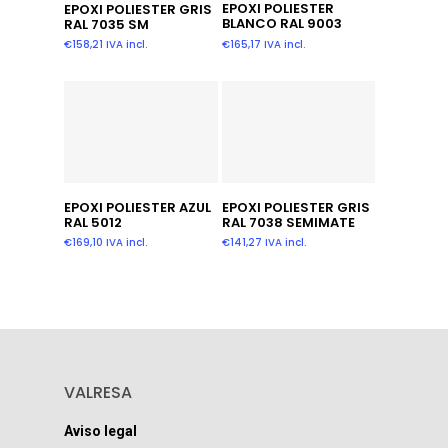
Añadir Al Carrito
Añadir Al Carrito
EPOXI POLIESTER
EPOXI POLIESTER GRIS
BLANCO RAL 9003
RAL 7035 SM
€
165,17
IVA incl.
€
158,21
IVA incl.
Añadir Al Carrito
Leer Más
EPOXI POLIESTER AZUL
EPOXI POLIESTER GRIS
RAL 5012
RAL 7038 SEMIMATE
€
169,10
IVA incl.
€
141,27
IVA incl.
VALRESA
Aviso legal