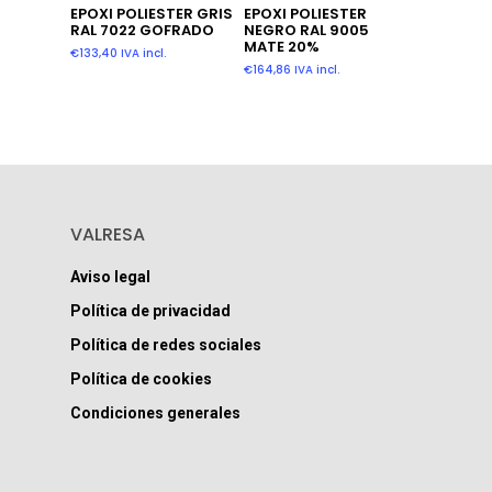
Añadir Al Carrito
Leer Más
EPOXI POLIESTER
EPOXI POLIESTER GRIS
NEGRO RAL 9005
RAL 7022 GOFRADO
MATE 20%
€
133,40
IVA incl.
€
164,86
IVA incl.
VALRESA
Aviso legal
Política de privacidad
Política de redes sociales
Política de cookies
Condiciones generales