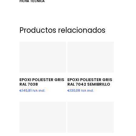
FICHA TECNICA
Productos relacionados
Leer Más
Añadir Al Carrito
EPOXI POLIESTER GRIS
EPOXI POLIESTER GRIS
RAL 7038
RAL 7042 SEMIBRILLO
€
145,81
IVA incl.
€
130,08
IVA incl.