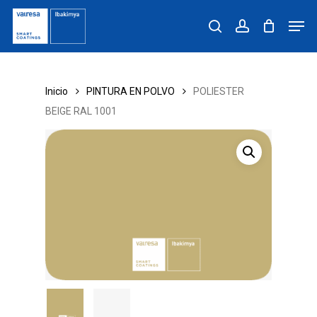
Skip
Men
to
search
account
main
content
Inicio
PINTURA EN POLVO
POLIESTER
BEIGE RAL 1001