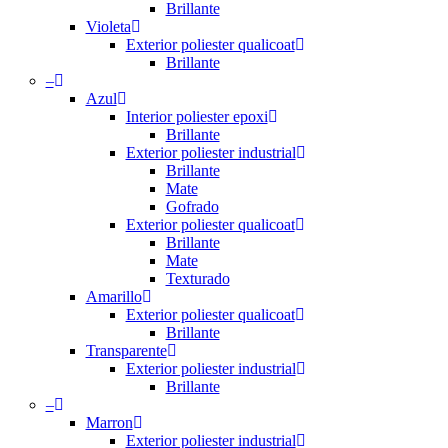
Brillante
Violeta
Exterior poliester qualicoat
Brillante
–
Azul
Interior poliester epoxi
Brillante
Exterior poliester industrial
Brillante
Mate
Gofrado
Exterior poliester qualicoat
Brillante
Mate
Texturado
Amarillo
Exterior poliester qualicoat
Brillante
Transparente
Exterior poliester industrial
Brillante
–
Marron
Exterior poliester industrial