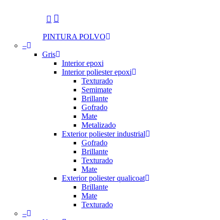
search
account
Menu
PINTURA POLVO
–
Gris
Interior epoxi
Interior poliester epoxi
Texturado
Semimate
Brillante
Gofrado
Mate
Metalizado
Exterior poliester industrial
Gofrado
Brillante
Texturado
Mate
Exterior poliester qualicoat
Brillante
Mate
Texturado
–