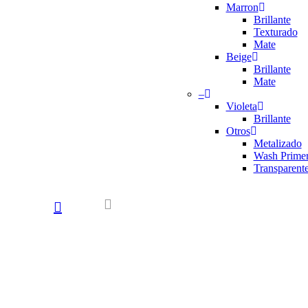
Marron
Brillante
Texturado
Mate
Beige
Brillante
Mate
–
Violeta
Brillante
Otros
Metalizado
Wash Prime
Transparent
search
account