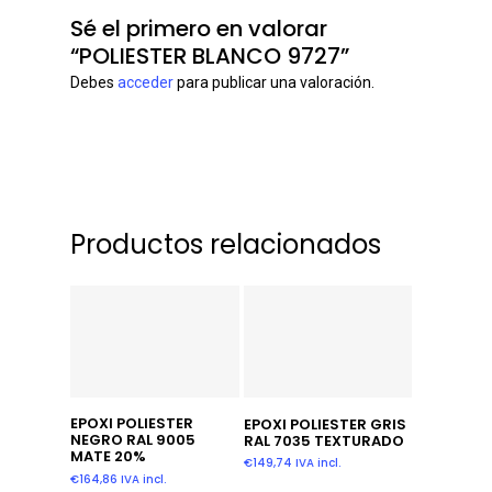
Sé el primero en valorar
“POLIESTER BLANCO 9727”
Debes
acceder
para publicar una valoración.
Productos relacionados
Añadir Al Carrito
Leer Más
EPOXI POLIESTER
EPOXI POLIESTER GRIS
NEGRO RAL 9005
RAL 7035 TEXTURADO
MATE 20%
€
149,74
IVA incl.
€
164,86
IVA incl.