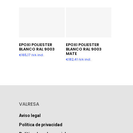
Añadir Al Carrito
Añadir Al Carrito
EPOXI POLIESTER
EPOXI POLIESTER
BLANCO RAL 9003
BLANCO RAL 9003
MATE
€
165,17
IVA incl.
€
182,41
IVA incl.
VALRESA
Aviso legal
Política de privacidad