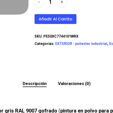
Añadir Al Carrito
SKU:
PE50XC7744101WRX
Categorías:
EXTERIOR - poliester industrial
,
Go
Descripción
Valoraciones (0)
or gris RAL 9007 gofrado
(
pintura en polvo para 