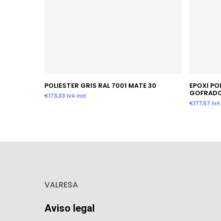
Añadir Al Carrito
POLIESTER GRIS RAL 7001 MATE 30
EPOXI PO
GOFRAD
€
173,33
IVA incl.
€
177,57
IVA 
VALRESA
Aviso legal