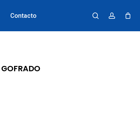
search
account
Contacto
07 GOFRADO