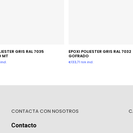
Añadir Al Carrito
Leer Más
LIESTER GRIS RAL 7035
EPOXI POLIESTER GRIS RAL 7032
O MT
GOFRADO
incl.
€
133,71
IVA incl.
CONTACTA CON NOSOTROS
C
Contacto