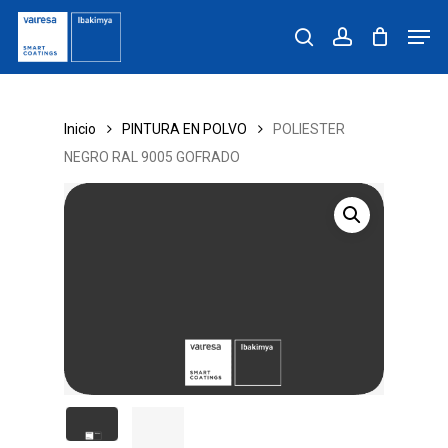
Skip
Men
to
search
account
main
content
Inicio
PINTURA EN POLVO
POLIESTER
NEGRO RAL 9005 GOFRADO