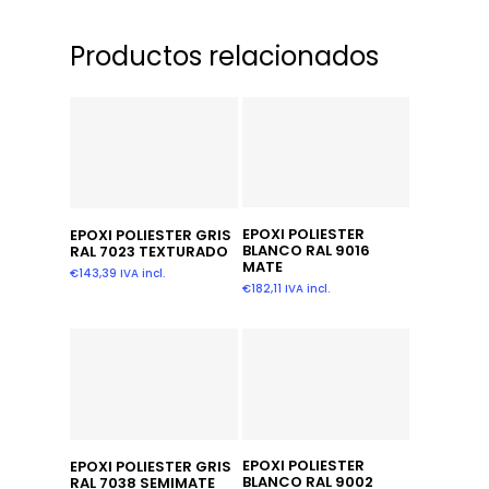
Productos relacionados
Añadir Al Carrito
Leer Más
EPOXI POLIESTER
EPOXI POLIESTER GRIS
BLANCO RAL 9016
RAL 7023 TEXTURADO
MATE
€
143,39
IVA incl.
€
182,11
IVA incl.
Leer Más
Leer Más
EPOXI POLIESTER
EPOXI POLIESTER GRIS
BLANCO RAL 9002
RAL 7038 SEMIMATE