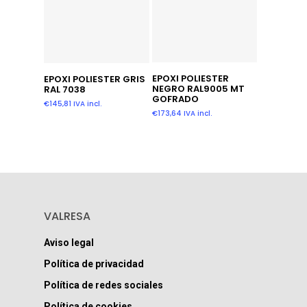
Añadir Al Carrito
Leer Más
EPOXI POLIESTER
EPOXI POLIESTER GRIS
NEGRO RAL9005 MT
RAL 7038
GOFRADO
€
145,81
IVA incl.
€
173,64
IVA incl.
VALRESA
Aviso legal
Política de privacidad
Política de redes sociales
Política de cookies