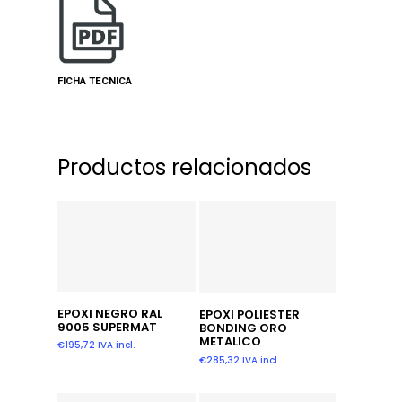
FICHA TECNICA
Productos relacionados
Añadir Al Carrito
Añadir Al Carrito
EPOXI NEGRO RAL
EPOXI POLIESTER
9005 SUPERMAT
BONDING ORO
METALICO
€
195,72
IVA incl.
€
285,32
IVA incl.