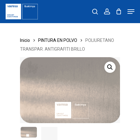
Skip
Men
to
search
account
main
content
Inicio
PINTURA EN POLVO
POLIURETANO
TRANSPAR. ANTIGRAFITI BRILLO