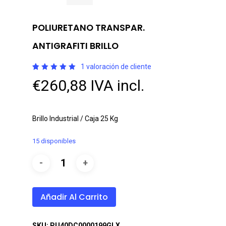
POLIURETANO TRANSPAR.
ANTIGRAFITI BRILLO
1
valoración de cliente
Valorado
1
€
260,88
IVA incl.
con
5.00
de 5 en
base a
valoración
de un
cliente
Brillo Industrial / Caja 25 Kg
15 disponibles
Añadir Al Carrito
SKU:
PU40DC0000199GLX