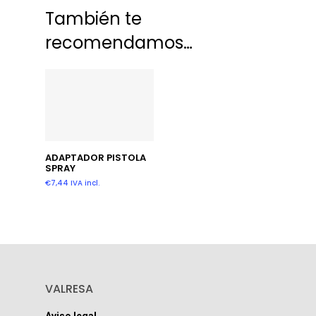
También te
recomendamos…
Añadir Al Carrito
ADAPTADOR PISTOLA
SPRAY
€
7,44
IVA incl.
VALRESA