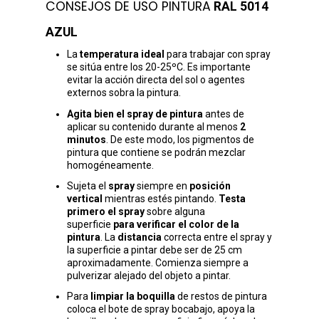
CONSEJOS DE USO PINTURA
RAL 5014
AZUL
La
temperatura ideal
para trabajar con spray
se sitúa entre los 20-25ºC. Es importante
evitar la acción directa del sol o agentes
externos sobra la pintura.
Agita bien el spray de pintura
antes de
aplicar su contenido durante al menos
2
minutos
. De este modo, los pigmentos de
pintura que contiene se podrán mezclar
homogéneamente.
Sujeta el
spray
siempre en
posición
vertical
mientras estés pintando.
Testa
primero el spray
sobre alguna
superficie
para verificar el color de la
pintura
. La
distancia
correcta entre el spray y
la superficie a pintar debe ser de 25 cm
aproximadamente. Comienza siempre a
pulverizar alejado del objeto a pintar.
Para
limpiar la boquilla
de restos de pintura
coloca el bote de spray bocabajo, apoya la