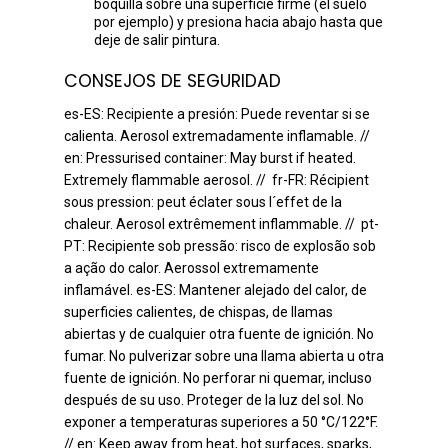
boquilla sobre una superficie firme (el suelo
por ejemplo) y presiona hacia abajo hasta que
deje de salir pintura.
CONSEJOS DE SEGURIDAD
es-ES: Recipiente a presión: Puede reventar si se
calienta. Aerosol extremadamente inflamable. //
en: Pressurised container: May burst if heated.
Extremely flammable aerosol. // fr-FR: Récipient
sous pression: peut éclater sous l´effet de la
chaleur. Aerosol extrêmement inflammable. // pt-
PT: Recipiente sob pressão: risco de explosão sob
a ação do calor. Aerossol extremamente
inflamável. es-ES: Mantener alejado del calor, de
superficies calientes, de chispas, de llamas
abiertas y de cualquier otra fuente de ignición. No
fumar. No pulverizar sobre una llama abierta u otra
fuente de ignición. No perforar ni quemar, incluso
después de su uso. Proteger de la luz del sol. No
exponer a temperaturas superiores a 50 °C/122°F.
// en: Keep away from heat, hot surfaces, sparks,