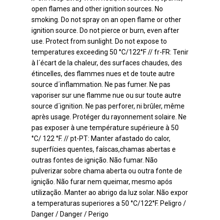
open flames and other ignition sources. No
smoking. Do not spray on an open flame or other
ignition source. Do not pierce or burn, even after
use. Protect from sunlight. Do not expose to
temperatures exceeding 50 °C/122°F // fr-FR: Tenir
à l´écart de la chaleur, des surfaces chaudes, des
étincelles, des flammes nues et de toute autre
source d´inflammation. Ne pas fumer. Ne pas
vaporiser sur une flamme nue ou sur toute autre
source d´ignition. Ne pas perforer, ni brûler, même
après usage. Protéger du rayonnement solaire. Ne
pas exposer à une température supérieure à 50
°C/ 122 °F. // pt-PT: Manter afastado do calor,
superfícies quentes, faíscas,chamas abertas e
outras fontes de ignição. Não fumar. Não
pulverizar sobre chama aberta ou outra fonte de
ignição. Não furar nem queimar, mesmo após
utilização. Manter ao abrigo da luz solar. Não expor
a temperaturas superiores a 50 °C/122°F. Peligro /
Danger / Danger / Perigo