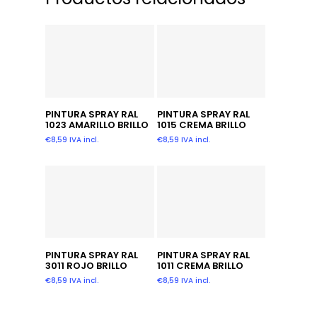
Añadir Al Carrito
Añadir Al Carrito
PINTURA SPRAY RAL
PINTURA SPRAY RAL
1023 AMARILLO BRILLO
1015 CREMA BRILLO
€
8,59
IVA incl.
€
8,59
IVA incl.
Añadir Al Carrito
Añadir Al Carrito
PINTURA SPRAY RAL
PINTURA SPRAY RAL
3011 ROJO BRILLO
1011 CREMA BRILLO
€
8,59
IVA incl.
€
8,59
IVA incl.