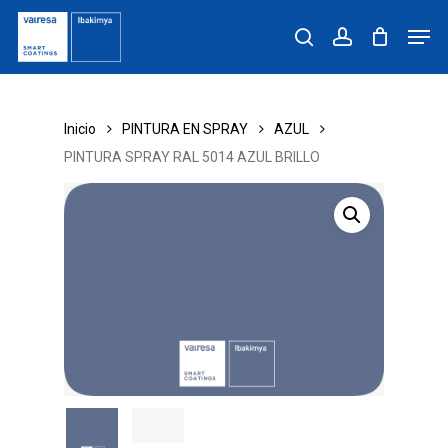
Skip
Men
to
search
account
main
content
Inicio
PINTURA EN SPRAY
AZUL
PINTURA SPRAY RAL 5014 AZUL BRILLO