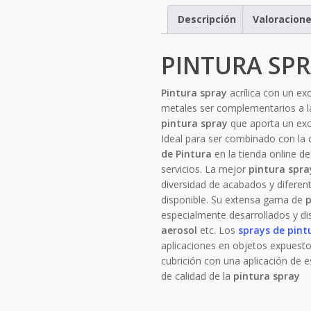
Descripción
Valoracione
PINTURA SP
Pintura spray
acrílica con un ex
metales ser complementarios a l
pintura spray
que aporta un exc
Ideal para ser combinado con l
de Pintura
en la tienda online de
servicios. La mejor
pintura spray
diversidad de acabados y diferen
disponible. Su extensa gama de
p
especialmente desarrollados y d
aerosol
etc. Los
sprays de pint
aplicaciones en objetos expuestos
cubrición con una aplicación de 
de calidad de la
pintura spray