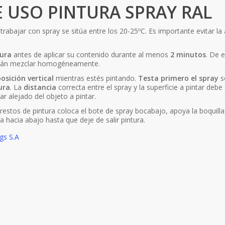
 USO PINTURA SPRAY RAL
trabajar con spray se sitúa entre los 20-25ºC. Es importante evitar la 
tura
antes de aplicar su contenido durante al menos
2 minutos
. De 
drán mezclar homogéneamente.
osición vertical
mientras estés pintando.
Testa primero el spray
s
tura
. La
distancia
correcta entre el spray y la superficie a pintar de
r alejado del objeto a pintar.
restos de pintura coloca el bote de spray bocabajo, apoya la boquilla 
a hacia abajo hasta que deje de salir pintura.
gs S.A