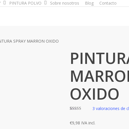
Y
PINTURA POLVO
Sobre nosotros
Blog
Contacto
NTURA SPRAY MARRON OXIDO
PINTUR
MARRO
OXIDO
3
valoraciones de c
Valorado con
3
5.00
de 5 en
€
9,98
IVA incl.
base a
valoraciones