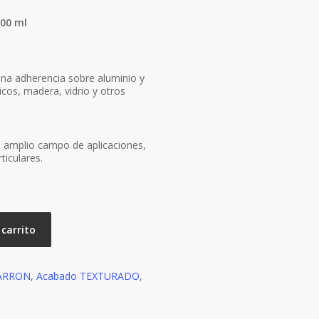
400 ml
uena adherencia sobre aluminio y
icos, madera, vidrio y otros
un amplio campo de aplicaciones,
ticulares.
 carrito
ARRON
,
Acabado TEXTURADO
,