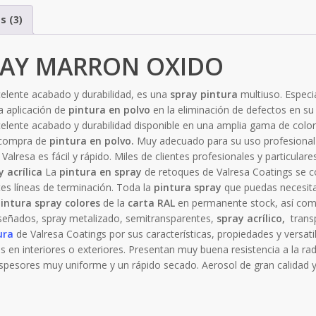
s (3)
RAY MARRON OXIDO
celente acabado y durabilidad, es una
spray pintura
multiuso. Especi
a aplicación de
pintura en polvo
en la eliminación de defectos en su
elente acabado y durabilidad disponible en una amplia gama de colo
a compra de
pintura en polvo.
Muy adecuado para su uso profesional
 Valresa es fácil y rápido. Miles de clientes profesionales y particula
 acrílica
La
pintura en spray
de retoques de Valresa Coatings se c
tes líneas de terminación. Toda la
pintura spray
que puedas necesita
intura spray colores
de la
carta RAL
en permanente stock, así com
iseñados, spray metalizado, semitransparentes,
spray acrílico,
trans
ura
de Valresa Coatings por sus características, propiedades y versat
 en interiores o exteriores. Presentan muy buena resistencia a la radi
espesores muy uniforme y un rápido secado. Aerosol de gran calidad 