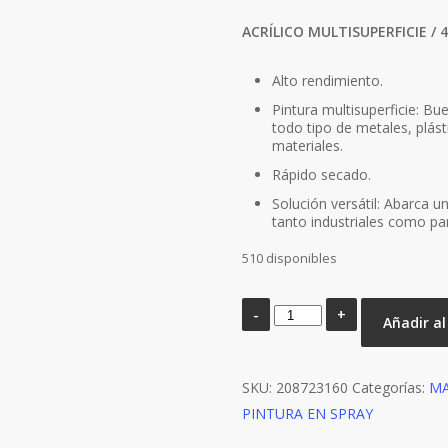
de clientes
ACRÍLICO MULTISUPERFICIE / 
Alto rendimiento.
Pintura multisuperficie: B
todo tipo de metales, plást
materiales.
Rápido secado.
Solución versátil: Abarca 
tanto industriales como par
510 disponibles
PINTURA
Añadir al
SPRAY
MARRON
SKU:
OXIDO
208723160
Categorías:
M
PINTURA EN SPRAY
cantidad