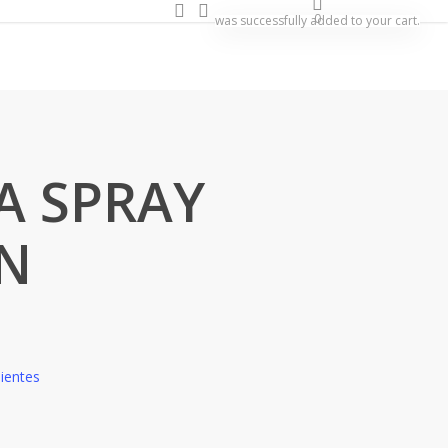
search
account
0
was successfully added to your cart.
A SPRAY
N
lientes