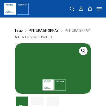
Skip
Men
to
search
account
main
content
Inicio
PINTURA EN SPRAY
PINTURA SPRAY
RAL 6001 VERDE BRILLO