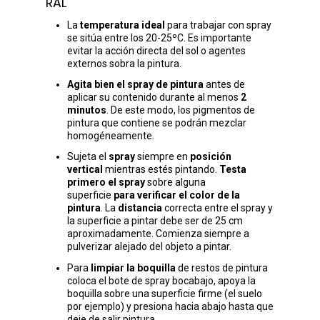
RAL
La
temperatura ideal
para trabajar con spray
se sitúa entre los 20-25ºC. Es importante
evitar la acción directa del sol o agentes
externos sobra la pintura.
Agita bien el spray de pintura
antes de
aplicar su contenido durante al menos
2
minutos
. De este modo, los pigmentos de
pintura que contiene se podrán mezclar
homogéneamente.
Sujeta el
spray
siempre en
posición
vertical
mientras estés pintando.
Testa
primero el spray
sobre alguna
superficie
para verificar el color de la
pintura
. La
distancia
correcta entre el spray y
la superficie a pintar debe ser de 25 cm
aproximadamente. Comienza siempre a
pulverizar alejado del objeto a pintar.
Para
limpiar la boquilla
de restos de pintura
coloca el bote de spray bocabajo, apoya la
boquilla sobre una superficie firme (el suelo
por ejemplo) y presiona hacia abajo hasta que
deje de salir pintura.