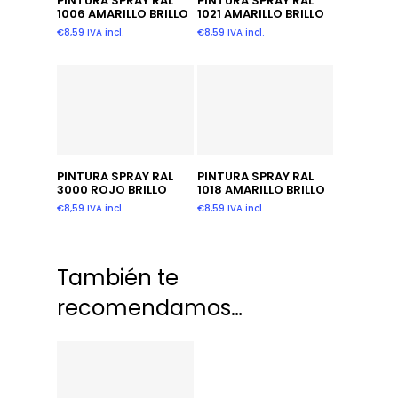
PINTURA SPRAY RAL
PINTURA SPRAY RAL
1006 AMARILLO BRILLO
1021 AMARILLO BRILLO
€
8,59
IVA incl.
€
8,59
IVA incl.
Añadir Al Carrito
Añadir Al Carrito
PINTURA SPRAY RAL
PINTURA SPRAY RAL
3000 ROJO BRILLO
1018 AMARILLO BRILLO
€
8,59
IVA incl.
€
8,59
IVA incl.
También te
recomendamos…