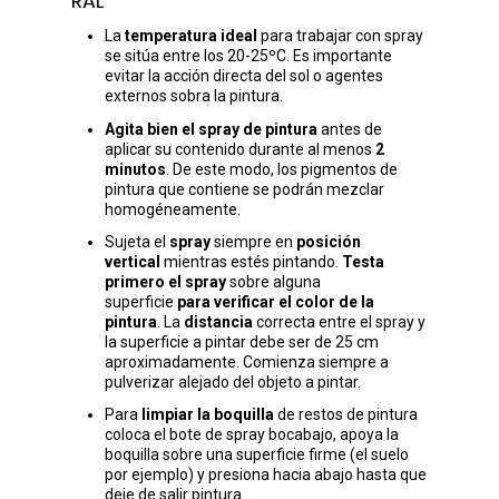
RAL
La
temperatura ideal
para trabajar con spray
se sitúa entre los 20-25ºC. Es importante
evitar la acción directa del sol o agentes
externos sobra la pintura.
Agita bien el spray de pintura
antes de
aplicar su contenido durante al menos
2
minutos
. De este modo, los pigmentos de
pintura que contiene se podrán mezclar
homogéneamente.
Sujeta el
spray
siempre en
posición
vertical
mientras estés pintando.
Testa
primero el spray
sobre alguna
superficie
para verificar el color de la
pintura
. La
distancia
correcta entre el spray y
la superficie a pintar debe ser de 25 cm
aproximadamente. Comienza siempre a
pulverizar alejado del objeto a pintar.
Para
limpiar la boquilla
de restos de pintura
coloca el bote de spray bocabajo, apoya la
boquilla sobre una superficie firme (el suelo
por ejemplo) y presiona hacia abajo hasta que
deje de salir pintura.