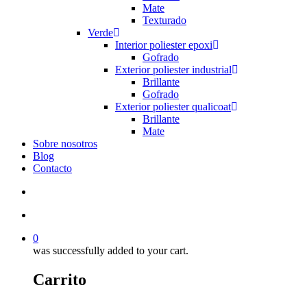
Mate
Texturado
Verde
Interior poliester epoxi
Gofrado
Exterior poliester industrial
Brillante
Gofrado
Exterior poliester qualicoat
Brillante
Mate
Sobre nosotros
Blog
Contacto
search
account
0
was successfully added to your cart.
Carrito