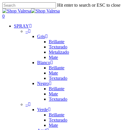
Skip
Hit enter to search or ESC to close
to
Close
main
Search
search
account
0
content
Menu
SPRAY
–
Gris
Brillante
Texturado
Metalizado
Mate
Blanco
Brillante
Mate
Texturado
Negro
Brillante
Mate
Texturado
–
Verde
Brillante
Texturado
Mate