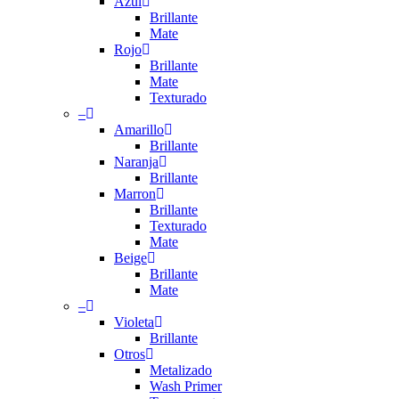
Azul
Brillante
Mate
Rojo
Brillante
Mate
Texturado
–
Amarillo
Brillante
Naranja
Brillante
Marron
Brillante
Texturado
Mate
Beige
Brillante
Mate
–
Violeta
Brillante
Otros
Metalizado
Wash Primer