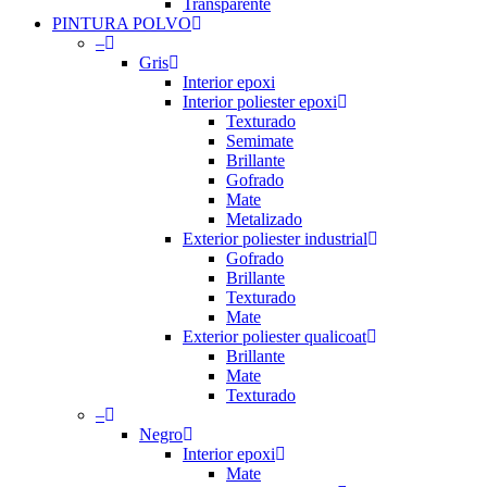
Transparente
PINTURA POLVO
–
Gris
Interior epoxi
Interior poliester epoxi
Texturado
Semimate
Brillante
Gofrado
Mate
Metalizado
Exterior poliester industrial
Gofrado
Brillante
Texturado
Mate
Exterior poliester qualicoat
Brillante
Mate
Texturado
–
Negro
Interior epoxi
Mate