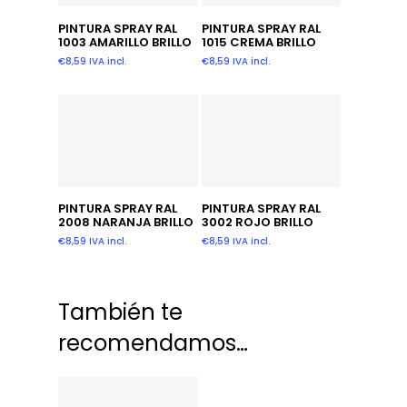
Añadir Al Carrito
Añadir Al Carrito
PINTURA SPRAY RAL
PINTURA SPRAY RAL
1003 AMARILLO BRILLO
1015 CREMA BRILLO
€
8,59
IVA incl.
€
8,59
IVA incl.
Añadir Al Carrito
Añadir Al Carrito
PINTURA SPRAY RAL
PINTURA SPRAY RAL
2008 NARANJA BRILLO
3002 ROJO BRILLO
€
8,59
IVA incl.
€
8,59
IVA incl.
También te
recomendamos…