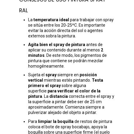
RAL
La
temperatura ideal
para trabajar con spray
se sitúa entre los 20-25ºC. Es importante
evitar la acción directa del sol o agentes
externos sobra la pintura.
Agita bien el spray de pintura
antes de
aplicar su contenido durante al menos
2
minutos
. De este modo, los pigmentos de
pintura que contiene se podrán mezclar
homogéneamente.
Sujeta el
spray
siempre en
posición
vertical
mientras estés pintando.
Testa
primero el spray
sobre alguna
superficie
para verificar el color de la
pintura
. La
distancia
correcta entre el spray y
la superficie a pintar debe ser de 25 cm
aproximadamente. Comienza siempre a
pulverizar alejado del objeto a pintar.
Para
limpiar la boquilla
de restos de pintura
coloca el bote de spray bocabajo, apoya la
boquilla sobre una superficie firme (el suelo