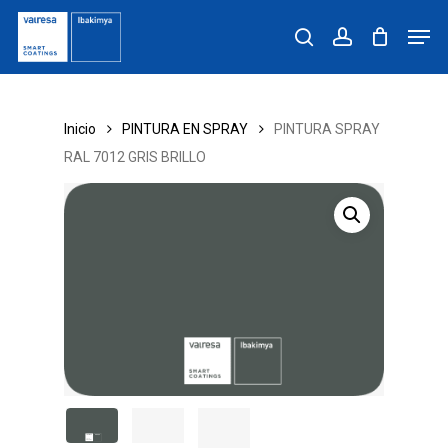
Skip
Men
to
search
account
main
content
Inicio
PINTURA EN SPRAY
PINTURA SPRAY
RAL 7012 GRIS BRILLO