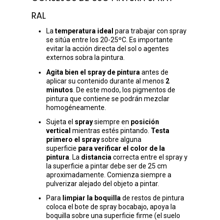
RAL
La
temperatura ideal
para trabajar con spray
se sitúa entre los 20-25ºC. Es importante
evitar la acción directa del sol o agentes
externos sobra la pintura.
Agita bien el spray de pintura
antes de
aplicar su contenido durante al menos
2
minutos
. De este modo, los pigmentos de
pintura que contiene se podrán mezclar
homogéneamente.
Sujeta el
spray
siempre en
posición
vertical
mientras estés pintando.
Testa
primero el spray
sobre alguna
superficie
para verificar el color de la
pintura
. La
distancia
correcta entre el spray y
la superficie a pintar debe ser de 25 cm
aproximadamente. Comienza siempre a
pulverizar alejado del objeto a pintar.
Para
limpiar la boquilla
de restos de pintura
coloca el bote de spray bocabajo, apoya la
boquilla sobre una superficie firme (el suelo