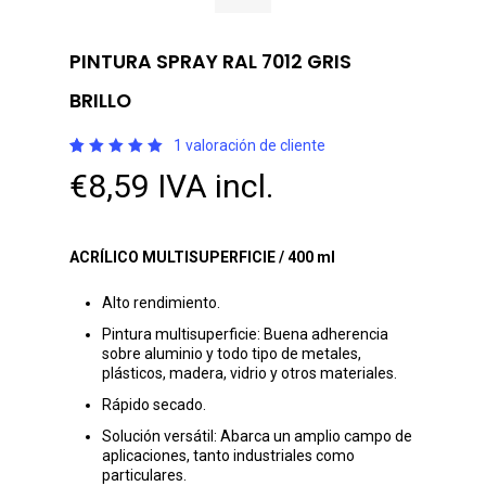
PINTURA SPRAY RAL 7012 GRIS
BRILLO
1
valoración de cliente
Valorado
1
€
8,59
IVA incl.
con
5.00
de 5 en
base a
valoración
de un
cliente
ACRÍLICO MULTISUPERFICIE / 400 ml
Alto rendimiento.
Pintura multisuperficie: Buena adherencia
sobre aluminio y todo tipo de metales,
plásticos, madera, vidrio y otros materiales.
Rápido secado.
Solución versátil: Abarca un amplio campo de
aplicaciones, tanto industriales como
particulares.