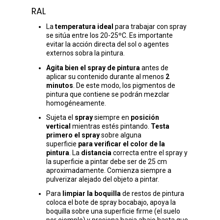
RAL
La
temperatura ideal
para trabajar con spray
se sitúa entre los 20-25ºC. Es importante
evitar la acción directa del sol o agentes
externos sobra la pintura.
Agita bien el spray de pintura
antes de
aplicar su contenido durante al menos
2
minutos
. De este modo, los pigmentos de
pintura que contiene se podrán mezclar
homogéneamente.
Sujeta el
spray
siempre en
posición
vertical
mientras estés pintando.
Testa
primero el spray
sobre alguna
superficie
para verificar el color de la
pintura
. La
distancia
correcta entre el spray y
la superficie a pintar debe ser de 25 cm
aproximadamente. Comienza siempre a
pulverizar alejado del objeto a pintar.
Para
limpiar la boquilla
de restos de pintura
coloca el bote de spray bocabajo, apoya la
boquilla sobre una superficie firme (el suelo