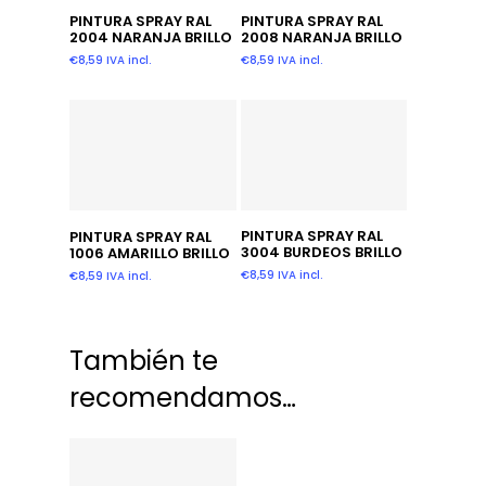
Añadir Al Carrito
Añadir Al Carrito
PINTURA SPRAY RAL
PINTURA SPRAY RAL
2004 NARANJA BRILLO
2008 NARANJA BRILLO
€
8,59
IVA incl.
€
8,59
IVA incl.
Añadir Al Carrito
Añadir Al Carrito
PINTURA SPRAY RAL
PINTURA SPRAY RAL
3004 BURDEOS BRILLO
1006 AMARILLO BRILLO
€
8,59
IVA incl.
€
8,59
IVA incl.
También te
recomendamos…