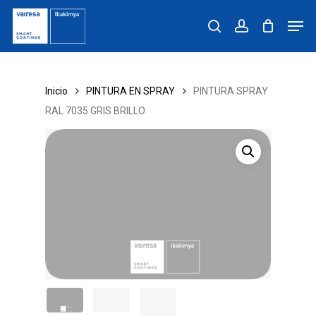
Skip
Men
to
search
account
main
content
Inicio
PINTURA EN SPRAY
PINTURA SPRAY
RAL 7035 GRIS BRILLO