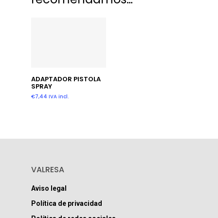
Añadir Al Carrito
ADAPTADOR PISTOLA
SPRAY
€
7,44
IVA incl.
VALRESA
Aviso legal
Política de privacidad