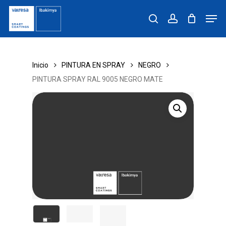
Skip
Men
to
search
account
main
content
Inicio
PINTURA EN SPRAY
NEGRO
PINTURA SPRAY RAL 9005 NEGRO MATE