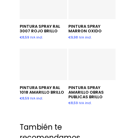
Añadir Al Carrito
Añadir Al Carrito
PINTURA SPRAY RAL
PINTURA SPRAY
3007 ROJO BRILLO
MARRON OXIDO
€
8,59
IVA incl.
€
9,98
IVA incl.
Añadir Al Carrito
Leer Más
PINTURA SPRAY RAL
PINTURA SPRAY
1018 AMARILLO BRILLO
AMARILLO OBRAS
PUBLICAS BRILLO
€
8,59
IVA incl.
€
8,59
IVA incl.
También te
recomendamos…