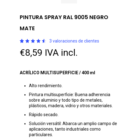
PINTURA SPRAY RAL 9005 NEGRO
MATE
3
valoraciones de clientes
Valorado
3
€
8,59
IVA incl.
con
4.67
de
5 en
base a
valoraciones
de
ACRÍLICO MULTISUPERFICIE / 400 ml
clientes
Alto rendimiento.
Pintura multisuperficie: Buena adherencia
sobre aluminio y todo tipo de metales,
plásticos, madera, vidrio y otros materiales.
Rápido secado.
Solución versátil: Abarca un amplio campo de
aplicaciones, tanto industriales como
particulares.