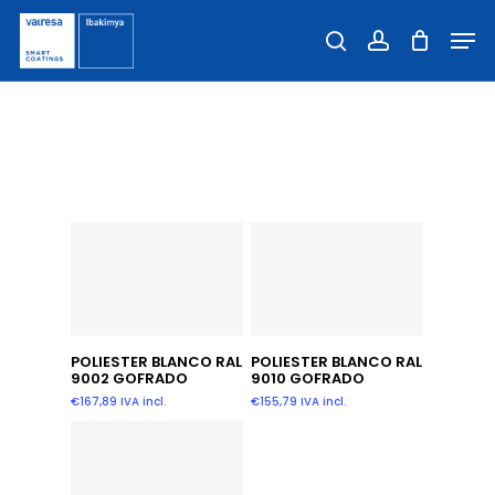
Skip
Men
to
Close
search
account
main
Filters
content
Gofrado
Añadir Al Carrito
Añadir Al Carrito
POLIESTER BLANCO RAL
POLIESTER BLANCO RAL
9002 GOFRADO
9010 GOFRADO
€
167,89
IVA incl.
€
155,79
IVA incl.