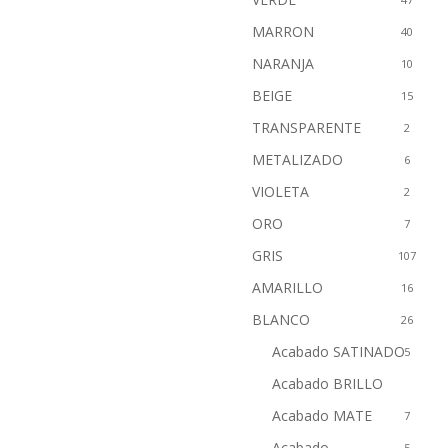
MARRON
40
NARANJA
10
BEIGE
15
TRANSPARENTE
2
METALIZADO
6
VIOLETA
2
ORO
7
GRIS
107
AMARILLO
16
BLANCO
26
Acabado SATINADO
5
Acabado BRILLO
7
Acabado MATE
7
Acabado
5