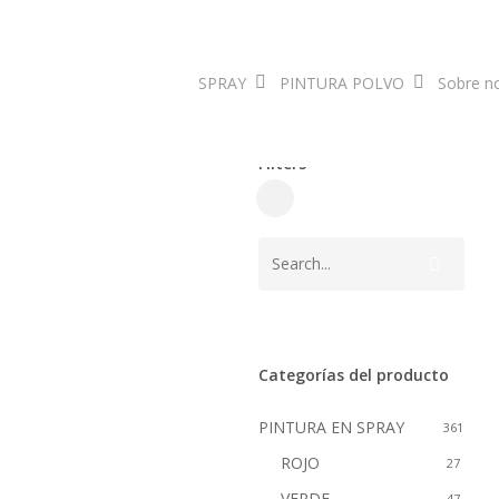
Skip
to
main
SPRAY
PINTURA POLVO
Sobre n
content
Filters
Close
Filters
Categorías del producto
Hit enter to search or ESC to clo
PINTURA EN SPRAY
361
ROJO
27
VERDE
47