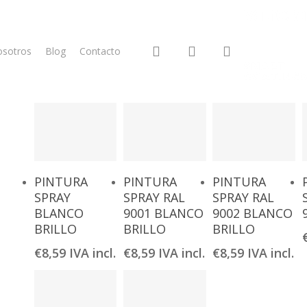
Acabado BRILLO
search
account
osotros
Blog
Contacto
Añadir Al
Añadir Al
Añadir Al
PINTURA
PINTURA
PINTURA
Carrito
Carrito
Carrito
SPRAY
SPRAY RAL
SPRAY RAL
BLANCO
9001 BLANCO
9002 BLANCO
BRILLO
BRILLO
BRILLO
€
8,59
IVA incl.
€
8,59
IVA incl.
€
8,59
IVA incl.
se