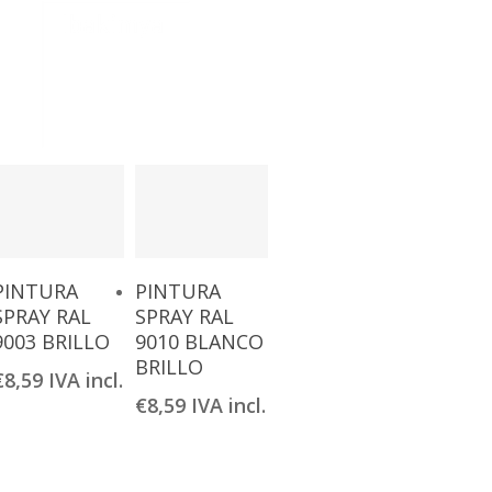
Añadir Al
Añadir Al
PINTURA
PINTURA
Carrito
Carrito
SPRAY RAL
SPRAY RAL
9003 BRILLO
9010 BLANCO
BRILLO
€
8,59
IVA incl.
€
8,59
IVA incl.