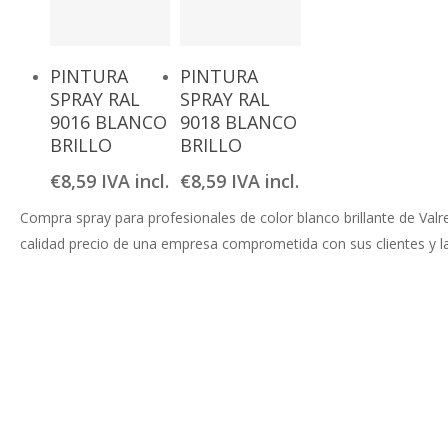
Añadir Al
Añadir Al
PINTURA
PINTURA
Carrito
Carrito
SPRAY RAL
SPRAY RAL
9016 BLANCO
9018 BLANCO
BRILLO
BRILLO
€
8,59
IVA incl.
€
8,59
IVA incl.
Compra spray para profesionales de color blanco brillante de Valr
calidad precio de una empresa comprometida con sus clientes y la