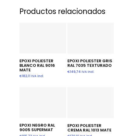
Productos relacionados
Añadir Al Carrito
Leer Más
EPOXI POLIESTER
EPOXI POLIESTER GRIS
BLANCO RAL 9016
RAL 7035 TEXTURADO
MATE
€
149,74
IVA incl.
€
182,11
IVA incl.
Añadir Al Carrito
Añadir Al Carrito
EPOXI NEGRO RAL
EPOXI POLIESTER
9005 SUPERMAT
CREMA RAL 1013 MATE