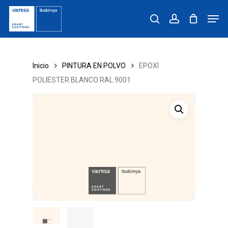
Skip
Men
to
search
account
main
content
Inicio
PINTURA EN POLVO
EPOXI
POLIESTER BLANCO RAL 9001