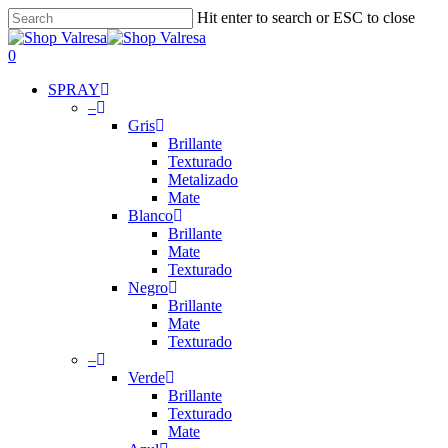
Skip
Hit enter to search or ESC to close
to
Close
main
Search
search
account
0
content
Menu
SPRAY
–
Gris
Brillante
Texturado
Metalizado
Mate
Blanco
Brillante
Mate
Texturado
Negro
Brillante
Mate
Texturado
–
Verde
Brillante
Texturado
Mate