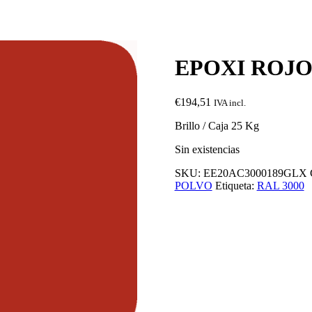
EPOXI ROJO
€
194,51
IVA incl.
Brillo / Caja 25 Kg
Sin existencias
SKU:
EE20AC3000189GLX
POLVO
Etiqueta:
RAL 3000