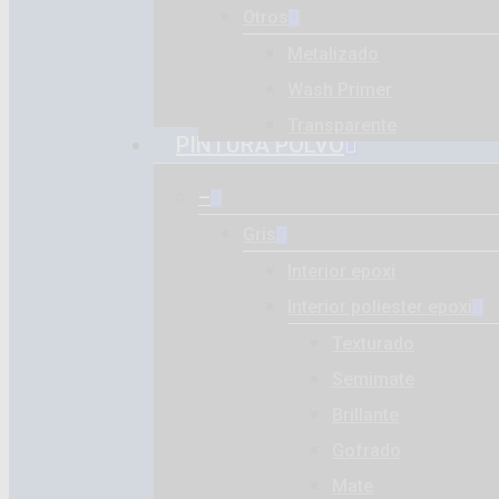
Otros
Metalizado
Wash Primer
Transparente
PINTURA POLVO
–
Gris
Interior epoxi
Interior poliester epoxi
Texturado
Semimate
Brillante
Gofrado
Mate