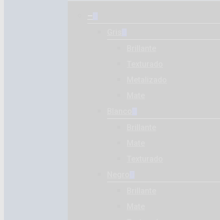
–
Gris
Brillante
Texturado
Metalizado
Mate
Blanco
Brillante
Mate
Texturado
Negro
Brillante
Mate