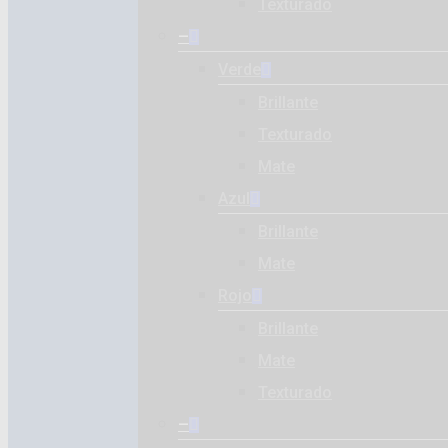
Texturado
–
Verde
Brillante
Texturado
Mate
Azul
Brillante
Mate
Rojo
Brillante
Mate
Texturado
–