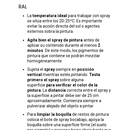
RAL
La
temperatura ideal
para trabajar con spray
se sitúa entre los 20-25ºC. Es importante
evitar la acción directa del sol o agentes
externos sobra la pintura.
Agita bien el spray de pintura
antes de
aplicar su contenido durante al menos
2
minutos
. De este modo, los pigmentos de
pintura que contiene se podrán mezclar
homogéneamente.
Sujeta el
spray
siempre en
posición
vertical
mientras estés pintando.
Testa
primero el spray
sobre alguna
superficie
para verificar el color de la
pintura
. La
distancia
correcta entre el spray y
la superficie a pintar debe ser de 25 cm
aproximadamente. Comienza siempre a
pulverizar alejado del objeto a pintar.
Para
limpiar la boquilla
de restos de pintura
coloca el bote de spray bocabajo, apoya la
boquilla sobre una superficie firme (el suelo