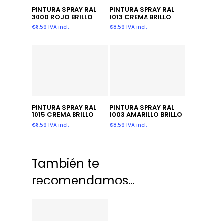
Añadir Al Carrito
Añadir Al Carrito
PINTURA SPRAY RAL
PINTURA SPRAY RAL
3000 ROJO BRILLO
1013 CREMA BRILLO
€
8,59
IVA incl.
€
8,59
IVA incl.
Añadir Al Carrito
Añadir Al Carrito
PINTURA SPRAY RAL
PINTURA SPRAY RAL
1015 CREMA BRILLO
1003 AMARILLO BRILLO
€
8,59
IVA incl.
€
8,59
IVA incl.
También te
recomendamos…