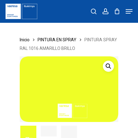
Skip
Men
to
search
account
main
content
Inicio
PINTURA EN SPRAY
PINTURA SPRAY
RAL 1016 AMARILLO BRILLO