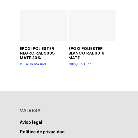
Añadir Al Carrito
Añadir Al Carrito
EPOXI POLIESTER
EPOXI POLIESTER
NEGRO RAL 9005
BLANCO RAL 9016
MATE 20%
MATE
€
164,86
IVA incl.
€
182,11
IVA incl.
VALRESA
Aviso legal
Política de privacidad