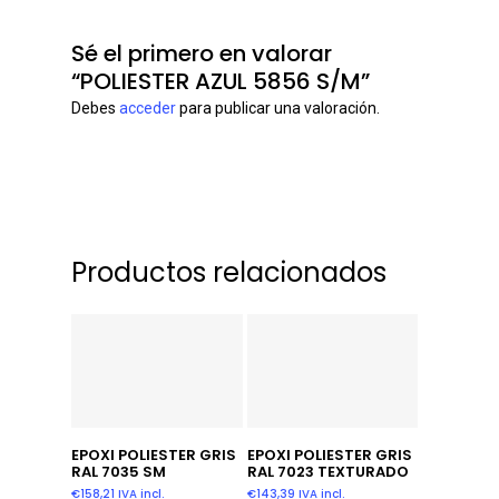
Sé el primero en valorar
“POLIESTER AZUL 5856 S/M”
Debes
acceder
para publicar una valoración.
Productos relacionados
Añadir Al Carrito
Leer Más
EPOXI POLIESTER GRIS
EPOXI POLIESTER GRIS
RAL 7035 SM
RAL 7023 TEXTURADO
€
158,21
IVA incl.
€
143,39
IVA incl.