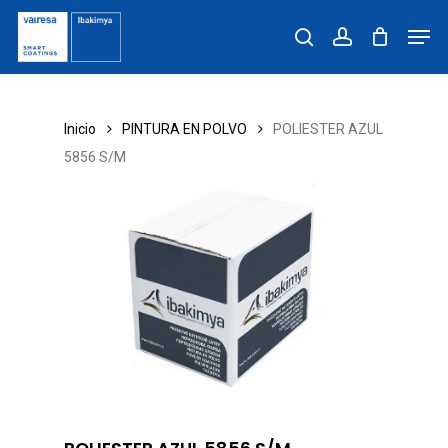
Skip
Men
to
search
account
main
content
Inicio
PINTURA EN POLVO
POLIESTER AZUL
5856 S/M