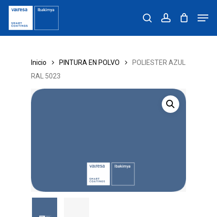
Skip
Men
to
search
account
main
content
Inicio
PINTURA EN POLVO
POLIESTER AZUL
RAL 5023