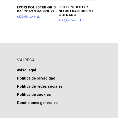
Añadir Al Carrito
Añadir Al Carrito
EPOXI POLIESTER
EPOXI POLIESTER GRIS
NEGRO RAL9005 MT
RAL 7042 SEMIBRILLO
GOFRADO
€
130,08
IVA incl.
€
173,64
IVA incl.
VALRESA
Aviso legal
Política de privacidad
Política de redes sociales
Política de cookies
Condiciones generales