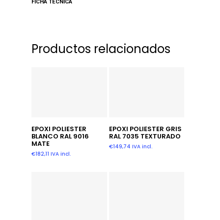
FICHA TECNICA
Productos relacionados
Añadir Al Carrito
Leer Más
EPOXI POLIESTER
EPOXI POLIESTER GRIS
BLANCO RAL 9016
RAL 7035 TEXTURADO
MATE
€
149,74
IVA incl.
€
182,11
IVA incl.