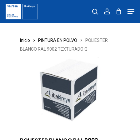
Skip
Men
to
search
account
main
content
Inicio
PINTURA EN POLVO
POLIESTER
BLANCO RAL 9002 TEXTURADO Q