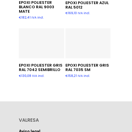
Añadir Al Carrito
Añadir Al Carrito
EPOXI POLIESTER
EPOXI POLIESTER AZUL
BLANCO RAL 9003
RAL 5012
MATE
€
169,10
IVA incl.
€
182,41
IVA incl.
Añadir Al Carrito
Añadir Al Carrito
EPOXI POLIESTER GRIS
EPOXI POLIESTER GRIS
RAL 7042 SEMIBRILLO
RAL 7035 SM
€
130,08
IVA incl.
€
158,21
IVA incl.
VALRESA
Aviso legal