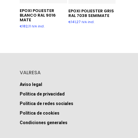
Añadir Al Carrito
Leer Más
EPOXI POLIESTER
EPOXI POLIESTER GRIS
BLANCO RAL 9016
RAL 7038 SEMIMATE
MATE
€
141,27
IVA incl.
€
182,11
IVA incl.
VALRESA
Aviso legal
Política de privacidad
Política de redes sociales
Política de cookies
Condiciones generales