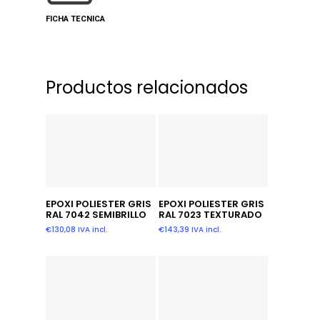
FICHA TECNICA
Productos relacionados
Añadir Al Carrito
Leer Más
EPOXI POLIESTER GRIS
EPOXI POLIESTER GRIS
RAL 7042 SEMIBRILLO
RAL 7023 TEXTURADO
€
130,08
IVA incl.
€
143,39
IVA incl.