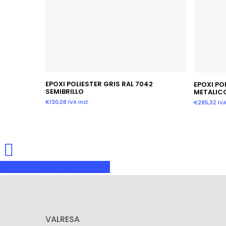
Añadir Al Carrito
EPOXI POLIESTER GRIS RAL 7042
EPOXI PO
SEMIBRILLO
METALIC
€
130,08
IVA incl.
€
285,32
IVA
Share
Tweet
Share
Pin
VALRESA