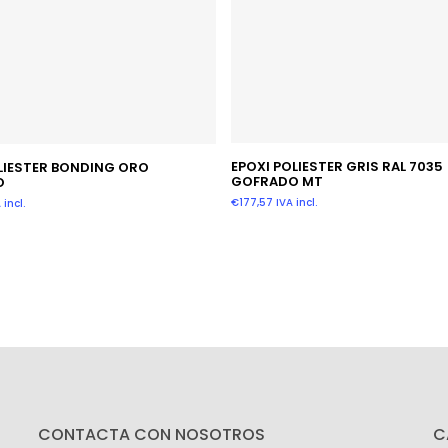
Añadir Al Carrito
Añadir Al Carrito
EPOXI POLIESTER GRIS RAL 7035
LIESTER BONDING ORO
GOFRADO MT
O
€
177,57
IVA incl.
 incl.
CONTACTA CON NOSOTROS
C