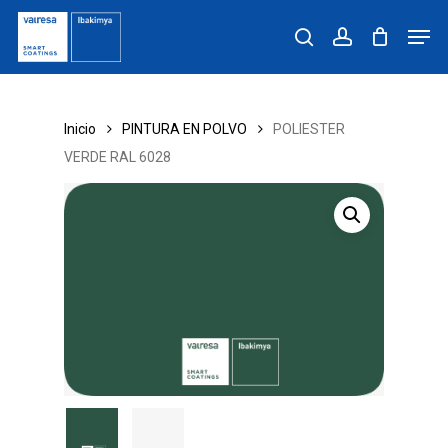
Skip
Men
to
search
account
main
content
Inicio
PINTURA EN POLVO
POLIESTER
VERDE RAL 6028