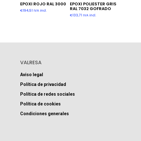
Leer Más
Leer Más
EPOXI ROJO RAL 3000
EPOXI POLIESTER GRIS
RAL 7032 GOFRADO
€
194,51
IVA incl.
€
133,71
IVA incl.
VALRESA
Aviso legal
Política de privacidad
Política de redes sociales
Política de cookies
Condiciones generales