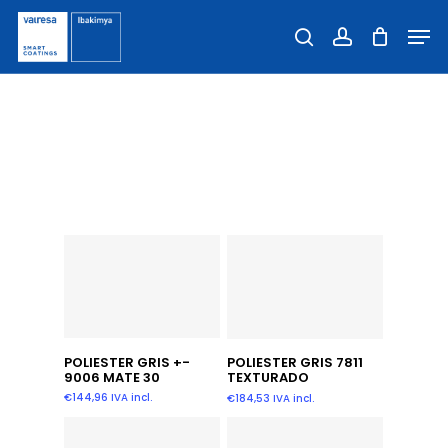
Skip
Men
to
Close
search
account
main
Filters
content
EXTERIOR - poliester
qualicoat
Añadir Al Carrito
Añadir Al Carrito
POLIESTER GRIS +-
POLIESTER GRIS 7811
9006 MATE 30
TEXTURADO
€
144,96
IVA incl.
€
184,53
IVA incl.