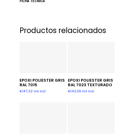
FICHA TECNICA
Productos relacionados
Añadir Al Carrito
Leer Más
EPOXI POLIESTER GRIS
EPOXI POLIESTER GRIS
RAL 7015
RAL 7023 TEXTURADO
€
147,32
IVA incl.
€
143,39
IVA incl.