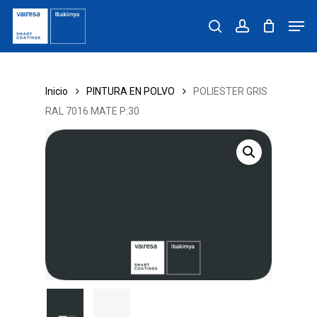
Skip
Men
to
search
account
main
content
Inicio
PINTURA EN POLVO
POLIESTER GRIS
RAL 7016 MATE P:30