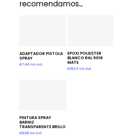
recomendamos…
Añadir Al Carrito
Añadir Al Carrito
EPOXI POLIESTER
ADAPTADOR PISTOLA
BLANCO RAL 9016
SPRAY
MATE
€
7,44
IVA incl.
€
182,11
IVA incl.
Añadir Al Carrito
PINTURA SPRAY
BARNIZ
TRANSPARENTE BRILLO
€
9,98
IVA incl.