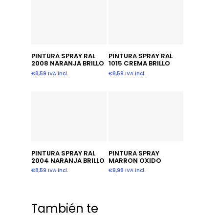
Añadir Al Carrito
Añadir Al Carrito
PINTURA SPRAY RAL
PINTURA SPRAY RAL
2008 NARANJA BRILLO
1015 CREMA BRILLO
€
8,59
IVA incl.
€
8,59
IVA incl.
Añadir Al Carrito
Añadir Al Carrito
PINTURA SPRAY RAL
PINTURA SPRAY
2004 NARANJA BRILLO
MARRON OXIDO
€
8,59
IVA incl.
€
9,98
IVA incl.
También te