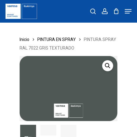
Skip
Men
to
search
account
main
content
Inicio
PINTURA EN SPRAY
PINTURA SPRAY
RAL 7022 GRIS TEXTURADO