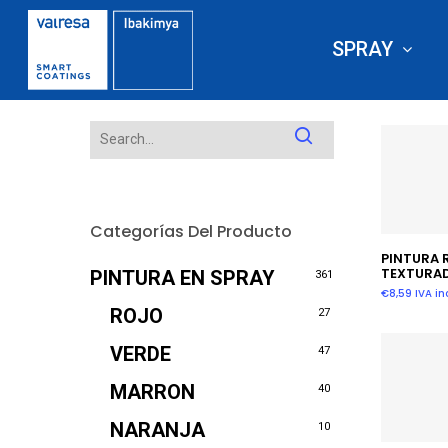
Skip
to
SPRAY
main
content
Hit enter to search or ESC to close
Categorías Del Producto
Añadir
PINTURA 
TEXTURA
PINTURA EN SPRAY
361
€
8,59
IVA inc
ROJO
27
VERDE
47
MARRON
40
NARANJA
10