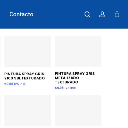
search
account
Contacto
Añadir Al Carrito
Añadir Al Carrito
PINTURA SPRAY GRIS
PINTURA SPRAY GRIS
METALIZADO
2100 SBL TEXTURADO
TEXTURADO
€
9,98
IVA incl.
€
9,98
IVA incl.