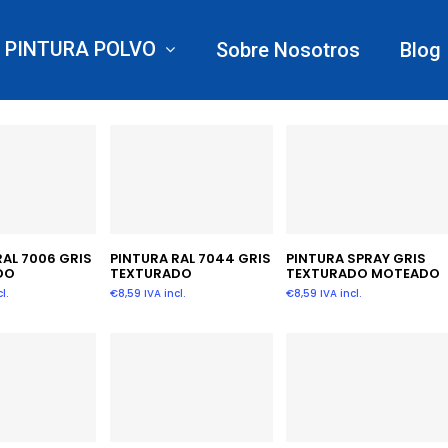
PINTURA POLVO
Sobre Nosotros
Blog
Acabado TEXTURADO
 Al Carrito
Añadir Al Carrito
Añadir Al Carrito
RAL 7006 GRIS
PINTURA RAL 7044 GRIS
PINTURA SPRAY GRIS
DO
TEXTURADO
TEXTURADO MOTEADO
l.
€
8,59
IVA incl.
€
8,59
IVA incl.