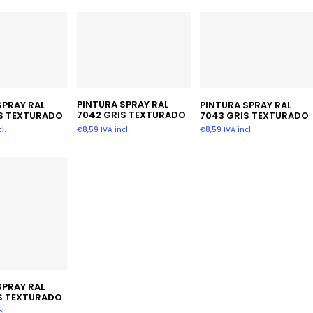
Añadir Al Carrito
 Al Carrito
Añadir Al Carrito
PINTURA SPRAY RAL
SPRAY RAL
PINTURA SPRAY RAL
7042 GRIS TEXTURADO
S TEXTURADO
7043 GRIS TEXTURADO
€
8,59
IVA incl.
l.
€
8,59
IVA incl.
 Al Carrito
SPRAY RAL
S TEXTURADO
l.