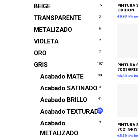
Añadir
BEIGE
PINTURA 
15
OXIDON
€
9,98
IVA inc
TRANSPARENTE
2
METALIZADO
6
VIOLETA
2
ORO
7
Añadir
GRIS
107
PINTURA 
7001 GRI
Acabado MATE
30
€
8,59
IVA inc
Acabado SATINADO
3
Acabado BRILLO
41
Acabado TEXTURADO
26
Acabado
9
Añadir
PINTURA 
7021 GRI
METALIZADO
€
8,59
IVA inc