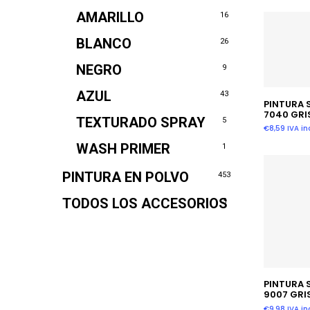
AMARILLO
16
BLANCO
26
NEGRO
9
AZUL
43
Añadir
PINTURA 
7040 GRI
TEXTURADO SPRAY
5
€
8,59
IVA inc
WASH PRIMER
1
PINTURA EN POLVO
453
TODOS LOS ACCESORIOS
3
Añadir
PINTURA 
9007 GRI
€
9,98
IVA inc