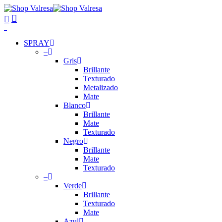
Skip
to
search
account
main
0
content
Menu
SPRAY
–
Gris
Brillante
Texturado
Metalizado
Mate
Blanco
Brillante
Mate
Texturado
Negro
Brillante
Mate
Texturado
–
Verde
Brillante
Texturado
Mate
Azul