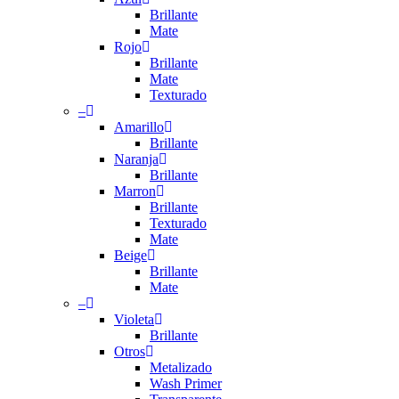
Brillante
Mate
Rojo
Brillante
Mate
Texturado
–
Amarillo
Brillante
Naranja
Brillante
Marron
Brillante
Texturado
Mate
Beige
Brillante
Mate
–
Violeta
Brillante
Hit enter to search or ESC to close
Otros
Metalizado
Wash Primer