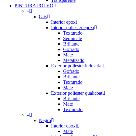
Transparente
PINTURA POLVO
–
Gris
Interior epoxi
Interior poliester epoxi
Texturado
Semimate
Brillante
Gofrado
Mate
Metalizado
Exterior poliester industrial
Gofrado
Brillante
Texturado
Mate
Exterior poliester qualicoat
Brillante
Mate
Texturado
–
Negro
Interior epoxi
Mate