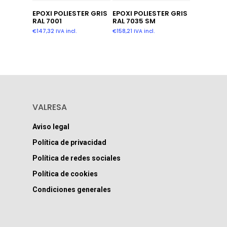
Leer Más
Añadir Al Carrito
EPOXI POLIESTER GRIS
EPOXI POLIESTER GRIS
RAL 7001
RAL 7035 SM
€
147,32
IVA incl.
€
158,21
IVA incl.
VALRESA
Aviso legal
Política de privacidad
Política de redes sociales
Política de cookies
Condiciones generales