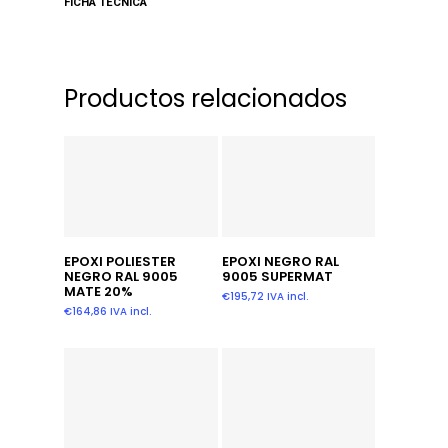
FICHA TECNICA
Productos relacionados
Añadir Al Carrito
Añadir Al Carrito
EPOXI POLIESTER
EPOXI NEGRO RAL
NEGRO RAL 9005
9005 SUPERMAT
MATE 20%
€
195,72
IVA incl.
€
164,86
IVA incl.